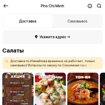
Pho Chi Minh
Доставка
Самовывоз
Укажите адрес →
Салаты
Доставка
по
Измайлова
временно
не
работает,
только
самовывоз!
Вопросы
по
заказу
по
Соколиная
гора
:
+7
999
004-18-92,
ВДНХ:
89175006696.
ИЗМАЙЛОВО:
89175006696
!
Заказы
по
телефону
не
принимаем!