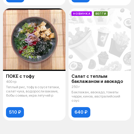
НОВИНКА
ВЕГГИ
ПОКЕ с тофу
Салат с теплым
баклажаном и авокадо
400 гр
250 г
Теплый рис, тофу в соусе татаки,
салат чука, водоросли вакаме,
Баклажан, авокадо, томаты
бобы соевые, икра летучей р
черри, кинза, австралийский
соус
510 ₽
640 ₽