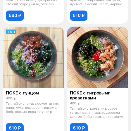
свежий огурец, мята, базилик
лук вьетнамский шалот, марино
560 ₽
510 ₽
ТОП
ПОКЕ с тунцом
ПОКЕ с тигровыми
креветками
400 гр
400 гр
Теплый рис тунец в соусе татаки,
салат чука, водоросли вакаме,
Теплый рис, креветки в соусе
бобы соевые, икра летучей р
татаки, салат чука, водоросли
вакаме, бобы соевые, икра летуч
610 ₽
610 ₽