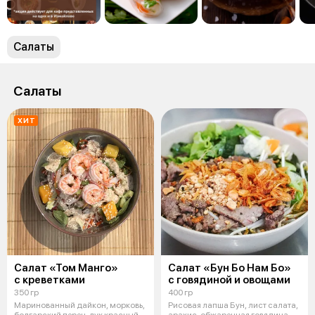
Салаты
Салаты
ХИТ
Салат «Том Манго»
Салат «Бун Бо Нам Бо»
с креветками
с говядиной и овощами
350 гр
400 гр
Маринованный дайкон, морковь,
Рисовая лапша Бун, лист салата,
болгарский перец, лук красный,
арахис, обжаренная говядина,