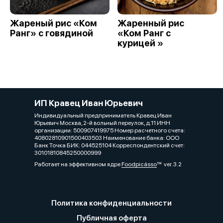
Жареный рис «Ком
Жаренный рис
Ранг» с говядиной
«Ком Ранг с
курицей »
ИП Кравец Иван Юрьевич
Индивидуальный предприниматель Кравец Иван
Юрьевич Москва, 2-й вольный переулок, д.11 ИНН
организации: 500907419975 Номер расчетного счета:
40802810901500403503 Наименование банка: ООО
Банк Точка БИК: 044525104 Корреспондентский счет:
30101810845250000999
Работает на эффективном ядре
Foodpicásso
ver. 3.2
Политика конфиденциальности
Публичная оферта